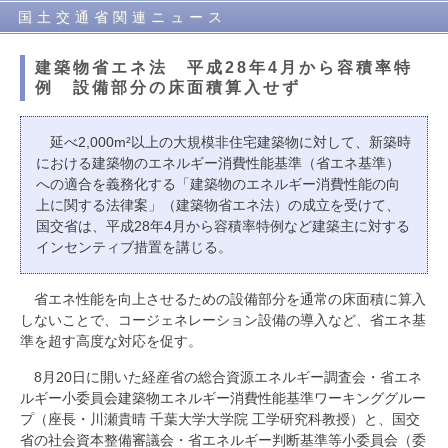
国土交通省関連ニュース
建築物省エネ法 平成28年4月から容積率特
例 設備部分の床面積算入せず
延べ2,000m²以上の大規模非住宅建築物に対して、新築時
における建築物のエネルギー消費性能基準（省エネ基準）
への適合を義務化する「建築物のエネルギー消費性能の向
上に関する法律案」（建築物省エネ法）の成立を受けて、
国交省は、平成28年4月から容積率特例など建築主に対する
インセンティブ措置を講じる。
省エネ性能を向上させるための設備部分を通常の床面積に算入
しないことで、コージェネレーション設備の導入など、省エネ基
準を超す高度な対応を促す。
8月20日に開いた経産省の総合資源エネルギー調査会・省エネ
ルギー小委員会建築物エネルギー消費性能基準ワーキンググルー
プ（座長・川瀬貴晴 千葉大学大学院 工学研究科教授）と、国交
省の社会資本整備審議会・省エネルギー判断基準等小委員会（委