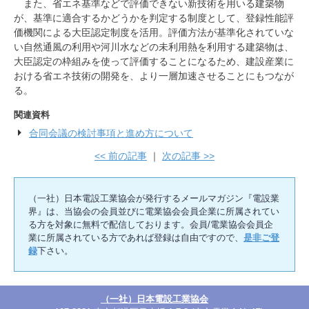
また、省エネ基準などで評価できない新技術を用いる建築物
が、基準に適合するかどうかを判定する制度として、登録性能評
価機関による大臣認定制度を活用。評価方法が基準化されていな
い自然通風の利用や河川水などの未利用熱を利用する建築物は、
大臣認定の枠組みを使って評価することになるため、建設産業に
おける省エネ技術の開発を、より一層加速させることにもつなが
る。
関連資料
合同会議の検討事項と進め方について
<< 前の記事
｜
次の記事 >>
（一社）日本電設工業協会が発行するメールマガジン『電設業
界』は、当協会の会員並びに電業協会会員企業に所属されてい
る方を対象に無料で配信しております。会員/電業協会会員企
業に所属されている方であれば登録は自由ですので、
是非ご登
録
下さい。
（一社）日本電設工業協会