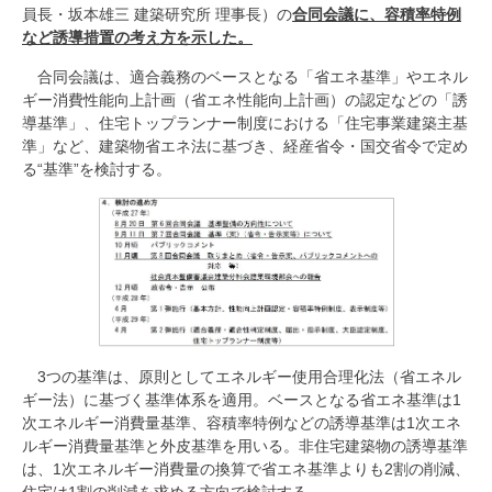
員長・坂本雄三 建築研究所 理事長）の
合同会議に、容積率特例
など誘導措置の考え方を示した。
合同会議は、適合義務のベースとなる「省エネ基準」やエネル
ギー消費性能向上計画（省エネ性能向上計画）の認定などの「誘
導基準」、住宅トップランナー制度における「住宅事業建築主基
準」など、建築物省エネ法に基づき、経産省令・国交省令で定め
る“基準”を検討する。
3つの基準は、原則としてエネルギー使用合理化法（省エネル
ギー法）に基づく基準体系を適用。ベースとなる省エネ基準は1
次エネルギー消費量基準、容積率特例などの誘導基準は1次エネ
ルギー消費量基準と外皮基準を用いる。非住宅建築物の誘導基準
は、1次エネルギー消費量の換算で省エネ基準よりも2割の削減、