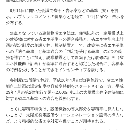
住宅は1割の削減を求める方向で検討する。
9月11日に開いた会議で省令・告示案などの基準（案）を提
示。パブリックコメントの募集などを経て、12月に省令・告示を
公布する。
焦点となっている建築物省エネ法は、住宅以外の一定規模以上
の建築物に対する省エネ基準への適合義務と、省エネ性能向上計
画の認定制度の創設が柱。規制措置として、建築主に省エネ基準
への「適合義務」と基準適合の「判定を受ける義務」の2つの義
務を課すことに加え、誘導措置として新築または改修の計画（省
エネ性能向上計画）が基準に適合すると認定した場合に、容積率
の特例を受けることができるインセンティブを設ける。
各制度は2段階で施行。平成28年4月の第1弾施行で、省エネ性
能向上計画の認定制度や容積率特例をスタートさせる一方、平成
29年4月の第2弾施行で延べ2,000m²以上の大規模非住宅建築物に
対する省エネ基準への適合を義務化する。
とくに容積率特例は、設備機器の導入部分を容積率に算入しな
いことで、太陽光発電設備やコージェネレーション設備の導入な
ど、より積極的な省エネ対応を促すことが期待される。